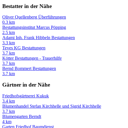
Bestatter in der Nähe
Oliver Quellenberg Überführungen
0.3 km
Bestattungsinstitut Marcus Pöpping
2.5 km
Adami Inh. Frank Hibbeln Bestattungen
3.3 km
Teves KG Bestattungen
3.7 km
Kötter Bestattungen - Trauerhilfe
3.7 km
Bernd Bommert Bestattungen
3.7 km
Gärtner in der Nähe
Friedhofsgärtnerei Kukuk
3.4 km
Blumenhandel Stefan Kirchhelle und Sigrid Kirchhelle
3.7 km
Blumengarten Berndt
4 km
Garten Friedhof Baumdienst