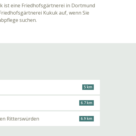
k ist eine Friedhofsgärtnerei in Dortmund
riedhofsgärtnerei Kukuk auf, wenn Sie
abpflege suchen.
5 km
6.7 km
ten Ritterswürden
6.9 km