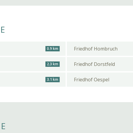
HE
Friedhof Hombruch
0.9 km
Friedhof Dorstfeld
2.3 km
Friedhof Oespel
3.1 km
HE