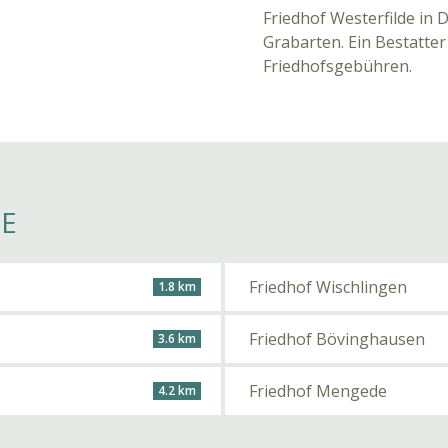
Friedhof Westerfilde in 
Grabarten. Ein Bestatter
Friedhofsgebühren.
HE
Friedhof Wischlingen
1.8 km
Friedhof Bövinghausen
3.6 km
Friedhof Mengede
4.2 km