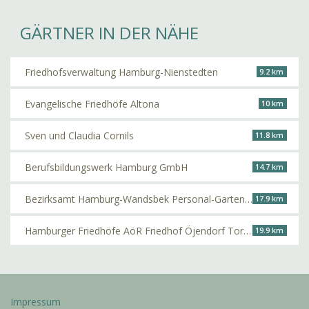
GÄRTNER IN DER NÄHE
Friedhofsverwaltung Hamburg-Nienstedten
9.2 km
Evangelische Friedhöfe Altona
10 km
Sven und Claudia Cornils
11.8 km
Berufsbildungswerk Hamburg GmbH
14.7 km
Bezirksamt Hamburg-Wandsbek Personal-Gartenbauabteilung
17.9 km
Hamburger Friedhöfe AöR Friedhof Öjendorf Torsten Herbst
19.9 km
Impressum