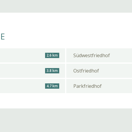
HE
Südwestfriedhof
2.6 km
Ostfriedhof
3.8 km
Parkfriedhof
4.7 km