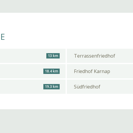
HE
Terrassenfriedhof
13 km
Friedhof Karnap
18.4 km
Südfriedhof
19.3 km