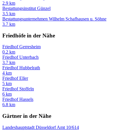
2.9 km
Bestattungsinstitut Günzel
3.5 km
Bestattungsunternehmen Wilhelm Schafhausen u. Söhne
3.7 km
Friedhöfe in der Nähe
Friedhof Gerresheim
0.2 km
Friedhof Unterbach
3.7 km
Friedhof Hubbelrath
4 km
Friedhof Eller
5 km
Friedhof Stoffeln
6 km
Friedhof Hassels
6.8 km
Gärtner in der Nähe
Landeshauptstadt Düsseldorf Amt 10/614