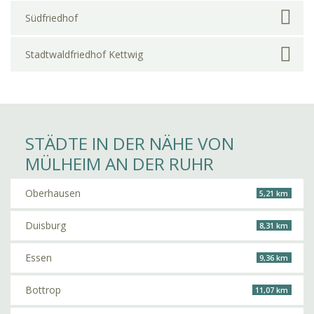
Südfriedhof
Stadtwaldfriedhof Kettwig
STÄDTE IN DER NÄHE VON
MÜLHEIM AN DER RUHR
Oberhausen
5,21 km
Duisburg
8,31 km
Essen
9,36 km
Bottrop
11,07 km