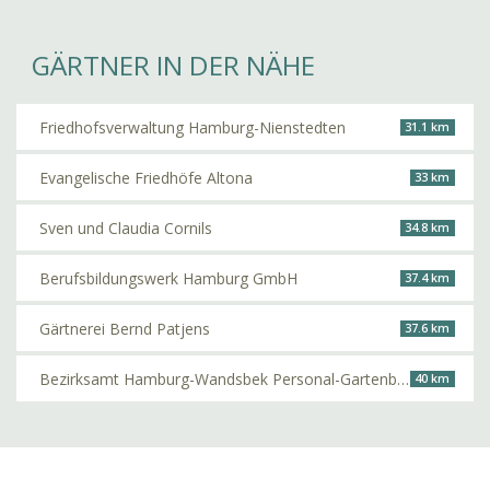
GÄRTNER IN DER NÄHE
Friedhofsverwaltung Hamburg-Nienstedten
31.1 km
Evangelische Friedhöfe Altona
33 km
Sven und Claudia Cornils
34.8 km
Berufsbildungswerk Hamburg GmbH
37.4 km
Gärtnerei Bernd Patjens
37.6 km
Bezirksamt Hamburg-Wandsbek Personal-Gartenbauabteilung
40 km