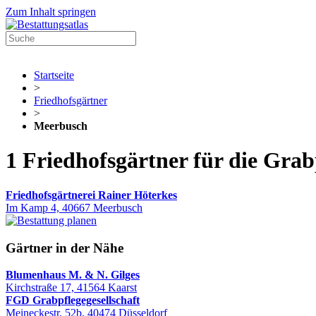
Zum Inhalt springen
Startseite
>
Friedhofsgärtner
>
Meerbusch
1 Friedhofsgärtner für die Gra
Friedhofsgärtnerei Rainer Höterkes
Im Kamp 4, 40667 Meerbusch
Gärtner in der Nähe
Blumenhaus M. & N. Gilges
Kirchstraße 17, 41564 Kaarst
FGD Grabpflegegesellschaft
Meineckestr. 52b, 40474 Düsseldorf