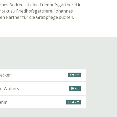
nes Andree ist eine Friedhofsgärtnerei in
akt zu Friedhofsgärtnerei Johannes
en Partner für die Grabpflege suchen.
Becker
6.9 km
an Wolters
10 km
rahm
10.4 km