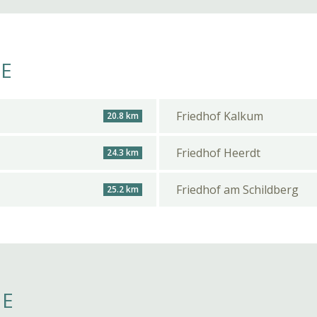
HE
Friedhof Kalkum
20.8 km
Friedhof Heerdt
24.3 km
Friedhof am Schildberg
25.2 km
HE