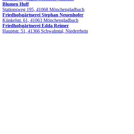
Blumen Huff
Stationsweg 195, 41068 Mönchengladbach
Friedhofsgärtnerei Stephan Neuenhofer
Künkelstr. 61, 41063 Mönchengladbach
Friedhofsgärtnerei Edda Reimer
Hauptstr. 51, 41366 Schwalmtal, Niederrhein