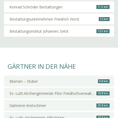
Konrad Schröder Bestattungen
11.5 km
Bestattungsunternehmen Friedrich Horst
12 km
Bestattungsinstitut Johannes Selck
12.5 km
GÄRTNER IN DER NÄHE
Blumen – Stüber
9.8 km
Ev.-Luth.Kirchengemeinde Plön Friedhofsverwaltung
18.8 km
Gärtnerei Kretschmer
20.8 km
Ev.-Luth. Kirchenkreis Altholstein
20.9 km