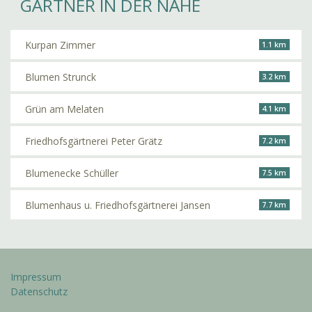
GÄRTNER IN DER NÄHE
Kurpan Zimmer
1.1 km
Blumen Strunck
3.2 km
Grün am Melaten
4.1 km
Friedhofsgärtnerei Peter Grätz
7.2 km
Blumenecke Schüller
7.5 km
Blumenhaus u. Friedhofsgärtnerei Jansen
7.7 km
Impressum
Datenschutz