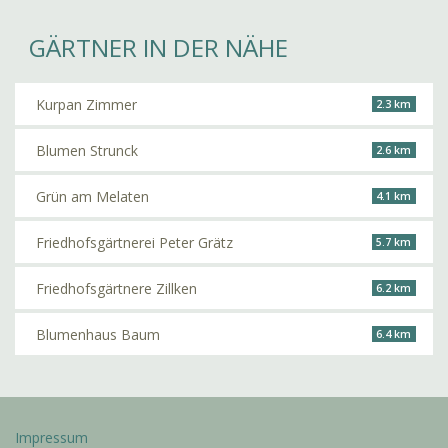
GÄRTNER IN DER NÄHE
Kurpan Zimmer
2.3 km
Blumen Strunck
2.6 km
Grün am Melaten
4.1 km
Friedhofsgärtnerei Peter Grätz
5.7 km
Friedhofsgärtnere Zillken
6.2 km
Blumenhaus Baum
6.4 km
Impressum