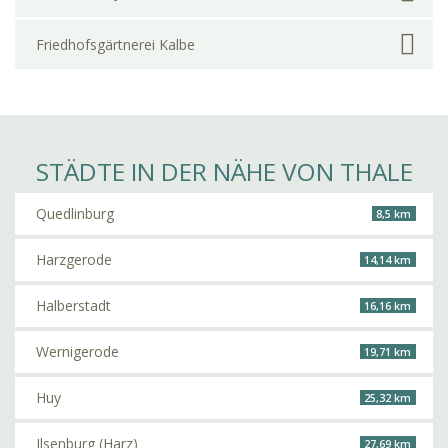
Friedhofsgärtnerei Kalbe
STÄDTE IN DER NÄHE VON THALE
Quedlinburg
8,5 km
Harzgerode
14,14 km
Halberstadt
16,16 km
Wernigerode
19,71 km
Huy
25,32 km
Ilsenburg (Harz)
27,69 km