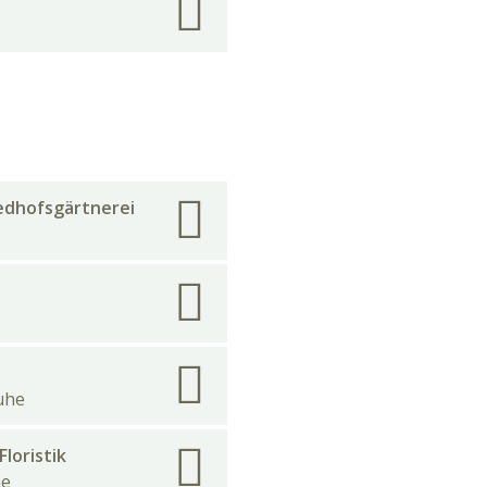
edhofsgärtnerei
uhe
Floristik
he