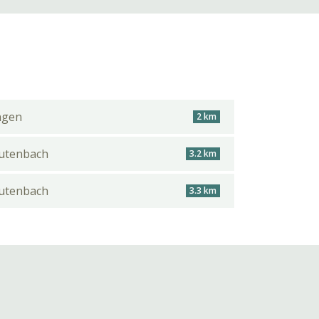
ngen
2 km
autenbach
3.2 km
autenbach
3.3 km