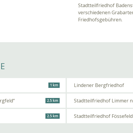
Stadtteilfriedhof Badenst
verschiedenen Grabarten
Friedhofsgebühren.
HE
Lindener Bergfriedhof
1 km
rgfeld“
Stadtteilfriedhof Limmer 
2.5 km
Stadtteilfriedhof Fössefeld
2.5 km