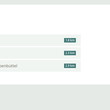
1.8 km
2.3 km
penbüttel
2.9 km