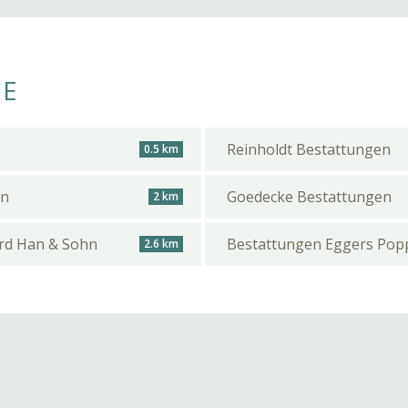
HE
Reinholdt Bestattungen
0.5 km
hn
Goedecke Bestattungen
2 km
ard Han & Sohn
Bestattungen Eggers Pop
2.6 km