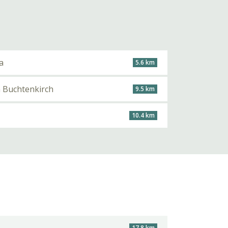
a
5.6 km
n Buchtenkirch
9.5 km
10.4 km
17.8 km