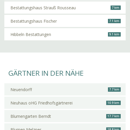
Bestattungshaus Strauß Rousseau
7 km
Bestattungshaus Fischer
7.1 km
Hibbeln Bestattungen
9.1 km
GÄRTNER IN DER NÄHE
Neuendorff
7.7 km
Neuhaus oHG Friedhofsgärtnerei
10.9 km
Blumengarten Berndt
17.7 km
Blumen Melzner
18.8 km