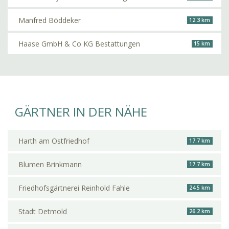
Manfred Böddeker
12.3 km
Haase GmbH & Co KG Bestattungen
15 km
GÄRTNER IN DER NÄHE
Harth am Ostfriedhof
17.7 km
Blumen Brinkmann
17.7 km
Friedhofsgärtnerei Reinhold Fahle
24.5 km
Stadt Detmold
26.2 km