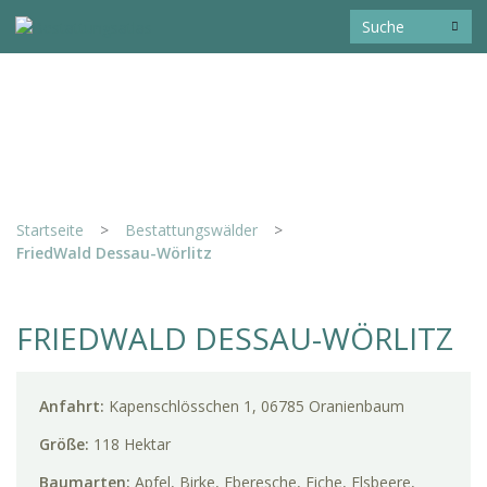
Startseite
>
Bestattungswälder
>
FriedWald Dessau-Wörlitz
FRIEDWALD DESSAU-WÖRLITZ
Anfahrt:
Kapenschlösschen 1, 06785 Oranienbaum
Größe:
118 Hektar
Baumarten:
Apfel, Birke, Eberesche, Eiche, Elsbeere,