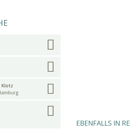
HE
 Klotz
z Hamburg
EBENFALLS IN R