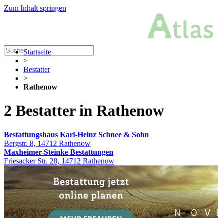
Zum Inhalt springen
Startseite
>
Bestatter
>
Rathenow
2 Bestatter in Rathenow
Bestattungshaus Karl-Heinz Schnee & Sohn
Bergstr. 8, 14712 Rathenow
Maxheimer-Steinke Bestattungen
Friesacker Str. 28, 14712 Rathenow