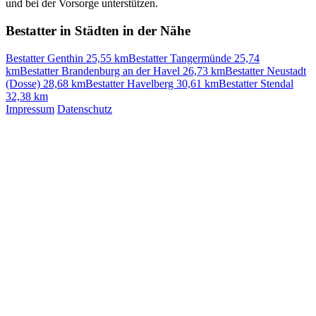
und bei der Vorsorge unterstützen.
Bestatter in Städten in der Nähe
Bestatter Genthin
25,55 km
Bestatter Tangermünde
25,74
km
Bestatter Brandenburg an der Havel
26,73 km
Bestatter Neustadt
(Dosse)
28,68 km
Bestatter Havelberg
30,61 km
Bestatter Stendal
32,38 km
Impressum
Datenschutz