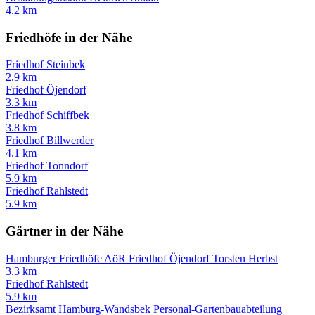
4.2 km
Friedhöfe in der Nähe
Friedhof Steinbek
2.9 km
Friedhof Öjendorf
3.3 km
Friedhof Schiffbek
3.8 km
Friedhof Billwerder
4.1 km
Friedhof Tonndorf
5.9 km
Friedhof Rahlstedt
5.9 km
Gärtner in der Nähe
Hamburger Friedhöfe AöR Friedhof Öjendorf Torsten Herbst
3.3 km
Friedhof Rahlstedt
5.9 km
Bezirksamt Hamburg-Wandsbek Personal-Gartenbauabteilung