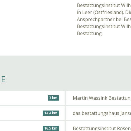
Bestattungsinstitut Wil
in Leer (Ostfriesland). D
Ansprechpartner bei Best
Bestattungsinstitut Wil
Bestattung.
HE
Martin Wassink Bestattu
3 km
das bestattungshaus Jan
14.4 km
Bestattungsinstitut Rosen
16.5 km