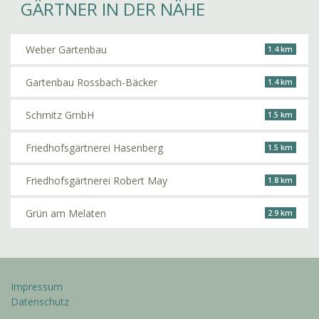
GÄRTNER IN DER NÄHE
Weber Gartenbau
1.4 km
Gartenbau Rossbach-Bäcker
1.4 km
Schmitz GmbH
1.5 km
Friedhofsgärtnerei Hasenberg
1.5 km
Friedhofsgärtnerei Robert May
1.8 km
Grün am Melaten
2.9 km
Impressum
Datenschutz