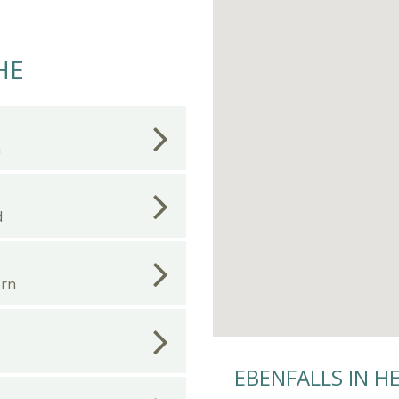
HE
n
d
orn
EBENFALLS IN H