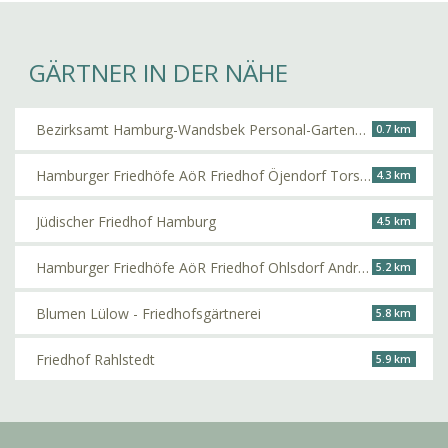
GÄRTNER IN DER NÄHE
Bezirksamt Hamburg-Wandsbek Personal-Gartenbauabteilung
0.7 km
Hamburger Friedhöfe AöR Friedhof Öjendorf Torsten Herbst
4.3 km
Jüdischer Friedhof Hamburg
4.5 km
Hamburger Friedhöfe AöR Friedhof Ohlsdorf André Brauner
5.2 km
Blumen Lülow - Friedhofsgärtnerei
5.8 km
Friedhof Rahlstedt
5.9 km