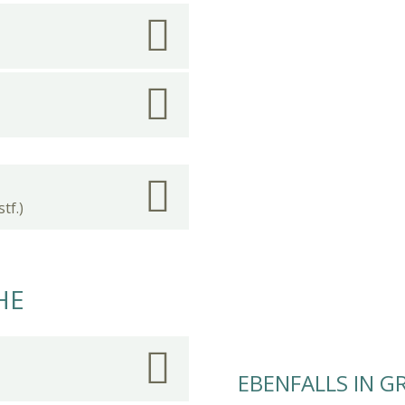
tf.)
HE
EBENFALLS IN G