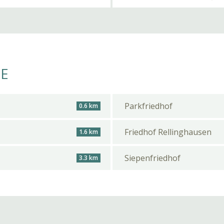
HE
Parkfriedhof
0.6 km
Friedhof Rellinghausen
1.6 km
Siepenfriedhof
3.3 km