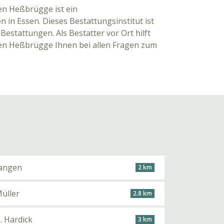
en Heßbrügge ist ein
in Essen. Dieses Bestattungsinstitut ist
Bestattungen. Als Bestatter vor Ort hilft
sen Heßbrügge Ihnen bei allen Fragen zum
Langen
2 km
üller
2.8 km
h. Hardick
3 km